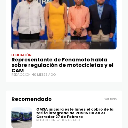
EDUCACIÓN
LO
Representante de Fenamoto habla
T
sobre regulación de motocicletas y el
fa
CAM
S
REDACCIÓN
10 MESES AGO
RE
Recomendado
Ver todo
OMSA iniciará este lunes el cobro de la
tarifa integrada de RD$35.00 en el
Corredor 27 de Febrero
REDACCIÓN
2 HORAS AGO