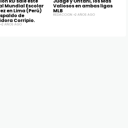
ión RD sale este
Judge y Ohtani, los Más
al Mundial Escolar
Valiosos en ambas ligas
ez en Lima (Perú)
MLB
espaldo de
REDACCIÓN
2 AÑOS AGO
idora Corripio.
2 AÑOS AGO