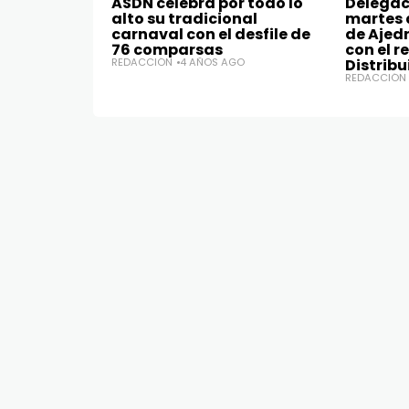
ASDN celebra por todo lo
Delegac
alto su tradicional
martes 
carnaval con el desfile de
de Ajedr
76 comparsas
con el r
REDACCIÓN
4 AÑOS AGO
Distribu
REDACCIÓN