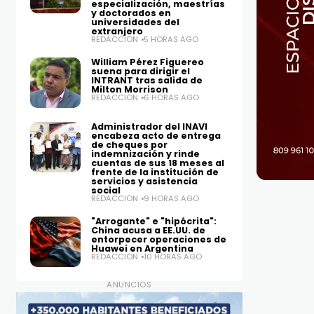
especialización, maestrías
y doctorados en
universidades del
extranjero
REDACCIÓN
5 HORAS AGO
William Pérez Figuereo
suena para dirigir el
INTRANT tras salida de
Milton Morrison
REDACCIÓN
6 HORAS AGO
Administrador del INAVI
encabeza acto de entrega
de cheques por
indemnización y rinde
cuentas de sus 18 meses al
frente de la institución de
servicios y asistencia
social
REDACCIÓN
9 HORAS AGO
"Arrogante" e "hipócrita":
China acusa a EE.UU. de
entorpecer operaciones de
Huawei en Argentina
REDACCIÓN
10 HORAS AGO
ANUNCIOS