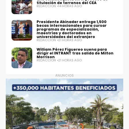
titulación de terrenos del CEA
REDACCIÓN
14 HORAS AGO
Presidente Abinader entrega 1,500
becas internacionales para cursar
programas de especialización,
maestrías y doctorados en
universidades del extranjero
REDACCIÓN
21 HORAS AGO
William Pérez Figuereo suena para
dirigir el INTRANT tras salida de Milton
Morrison
REDACCIÓN
21 HORAS AGO
ANUNCIOS