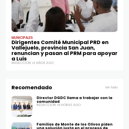
MUNICIPALES
LO
Dirigentes Comité Municipal PRD en
Fe
Vallejuelo, provincia San Juan,
de
renuncian y pasan al PRM para apoyar
c
a Luis
RE
REDACCIÓN
2 AÑOS AGO
Recomendado
Ver todo
Director DGDC llama a trabajar con la
comunidad
REDACCIÓN
4 HORAS AGO
Familias de Monte de los Olivos piden
una solución justa en el proceso de