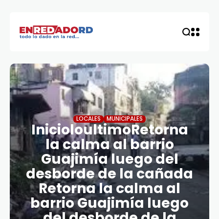
LOCALES
MUNICIPALES
InicioloultimoRetorna
la calma al barrio
Guajimía luego del
desborde de la cañada
Retorna la calma al
barrio Guajimía luego
del desborde de la