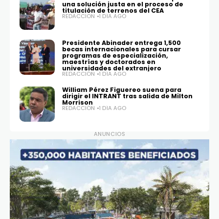
una solución justa en el proceso de
titulación de terrenos del CEA
REDACCIÓN
1 DÍA AGO
Presidente Abinader entrega 1,500
becas internacionales para cursar
programas de especialización,
maestrías y doctorados en
universidades del extranjero
REDACCIÓN
1 DÍA AGO
William Pérez Figuereo suena para
dirigir el INTRANT tras salida de Milton
Morrison
REDACCIÓN
1 DÍA AGO
ANUNCIOS