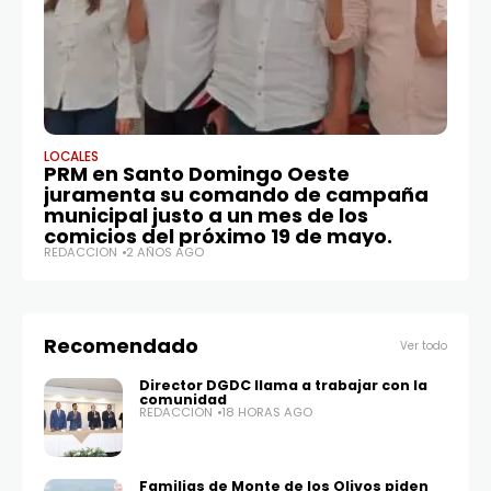
LOCALES
CU
PRM en Santo Domingo Oeste
Al
juramenta su comando de campaña
c
municipal justo a un mes de los
RE
comicios del próximo 19 de mayo.
REDACCIÓN
2 AÑOS AGO
Recomendado
Ver todo
Director DGDC llama a trabajar con la
comunidad
REDACCIÓN
18 HORAS AGO
Familias de Monte de los Olivos piden