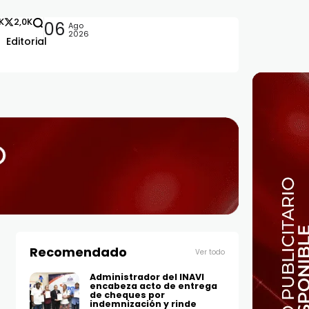
2K
2,0K
06
Ago
2026
Editorial
Recomendado
Ver todo
Administrador del INAVI
encabeza acto de entrega
de cheques por
indemnización y rinde