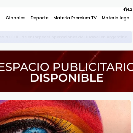
1,
Globales
Deporte
Materia Premium TV
Materia legal
usa a EE.UU. de entorpecer operaciones de Huawei en Argentina