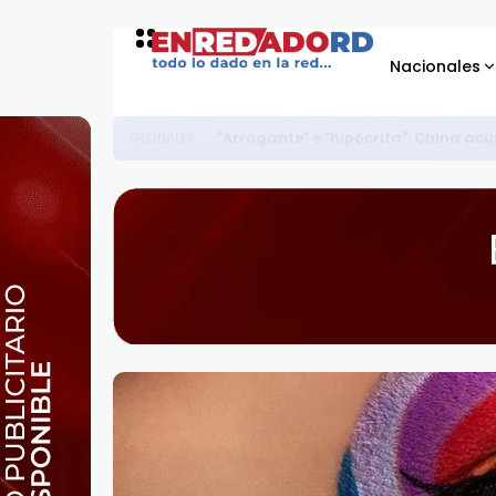
Nacionales
"Arrogante" e "hipócrita": China ac
GLOBALES