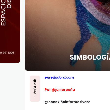
SIMBOLOGÍ
enredadord.com
Por @juniorpeña
@conexióninformativard