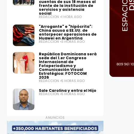
cuentas de sus 18 meses al
frente de la institución de
servicios y asistencia
social
REDACCIÓN
1 HORA AGO
"Arrogante" e "hipócrita":
China acusa a EE.UU. de
entorpecer operaciones de
Huawei en Argentina
REDACCIÓN
3 HORAS AGO
República Dominicana será
sede del 1.er Congreso
Internacional de
Fotoperiodismo y
Comunicación Visual
Estratégica: FOTOCOM
2026
REDACCIÓN
5 HORAS AGO
Sale Carolina y entra el Hijo
REDACCIÓN
5 HORAS AGO
ANUNCIOS