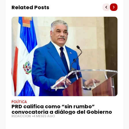
Related Posts
POLÍTICA
POL
PRD califica como “sin rumbo”
Va
convocatoria a diálogo del Gobierno
po
REDACCIÓN
4 MESES AGO
d
RE