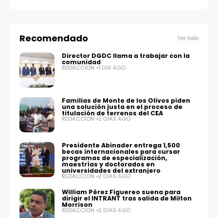
Recomendado
Ver todo
Director DGDC llama a trabajar con la
comunidad
REDACCIÓN
1 DÍA AGO
Familias de Monte de los Olivos piden
una solución justa en el proceso de
titulación de terrenos del CEA
REDACCIÓN
2 DÍAS AGO
Presidente Abinader entrega 1,500
becas internacionales para cursar
programas de especialización,
maestrías y doctorados en
universidades del extranjero
REDACCIÓN
2 DÍAS AGO
William Pérez Figuereo suena para
dirigir el INTRANT tras salida de Milton
Morrison
REDACCIÓN
2 DÍAS AGO