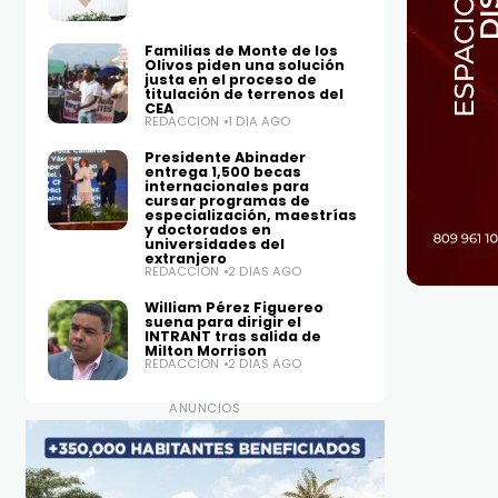
Familias de Monte de los
Olivos piden una solución
justa en el proceso de
titulación de terrenos del
CEA
REDACCIÓN
1 DÍA AGO
Presidente Abinader
entrega 1,500 becas
internacionales para
cursar programas de
especialización, maestrías
y doctorados en
universidades del
extranjero
REDACCIÓN
2 DÍAS AGO
William Pérez Figuereo
suena para dirigir el
INTRANT tras salida de
Milton Morrison
REDACCIÓN
2 DÍAS AGO
ANUNCIOS