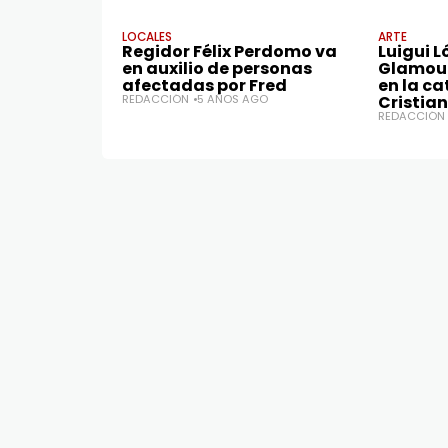
LOCALES
ARTE
Regidor Félix Perdomo va
Luigui 
en auxilio de personas
Glamour
afectadas por Fred
en la ca
REDACCIÓN
5 AÑOS AGO
Cristian
REDACCIÓN