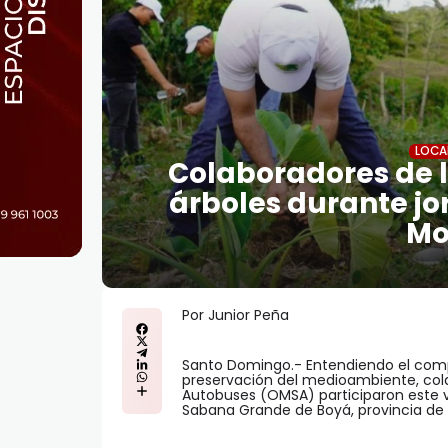
LOCA
Colaboradores de 
árboles durante jo
Mo
Por Junior Peña
Santo Domingo.- Entendiendo el comp
preservación del medioambiente, cola
Autobuses (OMSA) participaron este v
Sabana Grande de Boyá, provincia de 