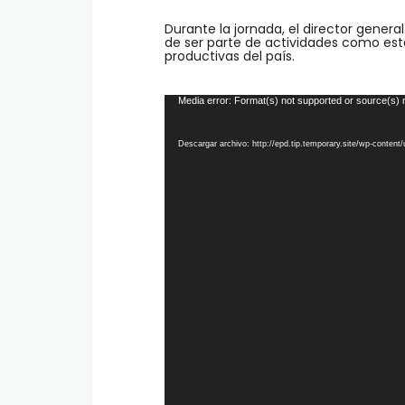
Durante la jornada, el director gener
de ser parte de actividades como est
productivas del país.
Reproductor
Media error: Format(s) not supported or source(s) 
de
vídeo
Descargar archivo: http://epd.tip.temporary.site/wp-con