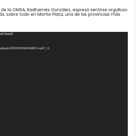
al de la OMSA, Radhamés González, expresó sentirse orgulloso
ás, sobre todo en Monte Plata, una de las provincias más
not found
tent/uploads/2022/03/RADHAMES.mp4?_=1