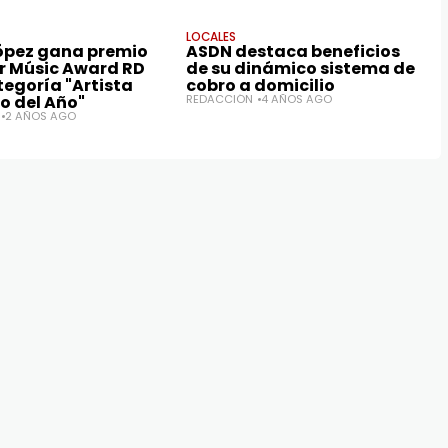
LOCALES
López gana premio
ASDN destaca beneficios
 Músic Award RD
de su dinámico sistema de
tegoría "Artista
cobro a domicilio
o del Año"
REDACCIÓN
4 AÑOS AGO
2 AÑOS AGO