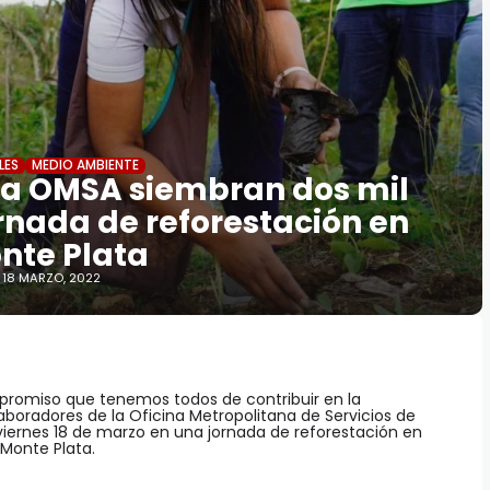
LES
MEDIO AMBIENTE
la OMSA siembran dos mil
rnada de reforestación en
nte Plata
18 MARZO, 2022
romiso que tenemos todos de contribuir en la
boradores de la Oficina Metropolitana de Servicios de
iernes 18 de marzo en una jornada de reforestación en
Monte Plata.