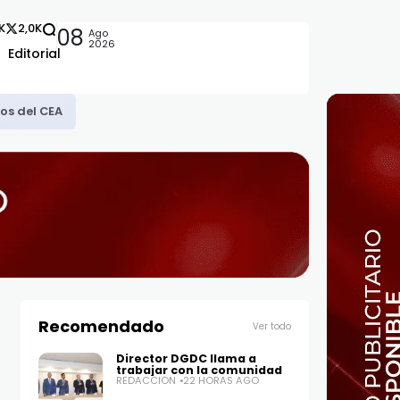
2K
2,0K
08
Ago
2026
Editorial
nos del CEA
Recomendado
Ver todo
Director DGDC llama a
trabajar con la comunidad
REDACCIÓN
22 HORAS AGO