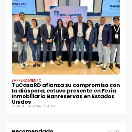
EMPRENDIMIENTO
NA
TuCasaRD afianza su compromiso con
Ke
la diáspora; estuvo presente en Feria
D
Inmobiliaria Banreservas en Estados
lo
Unidos
RE
REDACCIÓN
2 AÑOS AGO
Recomendado
Ver todo