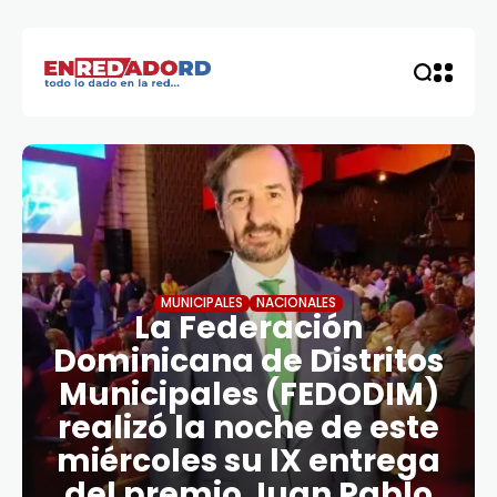
MUNICIPALES
NACIONALES
La Federación
Dominicana de Distritos
Municipales (FEDODIM)
realizó la noche de este
miércoles su lX entrega
del premio Juan Pablo