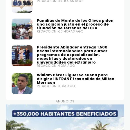
REDACCIÓN
13 HORAS AGO
Familias de Monte de los Olivos piden
una solución justa en el proceso de
titulación de terrenos del CEA
REDACCIÓN
23 HORAS AGO
Presidente Abinader entrega 1,500
becas internacionales para cursar
programas de especialización,
maestrías y doctorados en
universidades del extranjero
REDACCIÓN
1 DÍA AGO
William Pérez Figuereo suena para
dirigir el INTRANT tras salida de Milton
Morrison
REDACCIÓN
1 DÍA AGO
ANUNCIOS