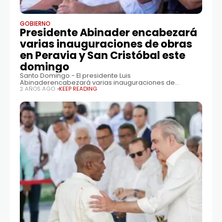
GOBIERNO
Presidente Abinader encabezará
varias inauguraciones de obras
en Peravia y San Cristóbal este
domingo
Santo Domingo.- El presidente Luis
Abinaderencabezará varias inauguraciones de
obraseste domingo en las provincias de Peravia y San
2 AÑOS AGO
KEEP READING
Cristóbal, para continuar con el desarrollo y avance de
la región sur del país. Las obras