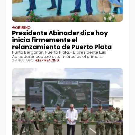
GOBIERNO
Presidente Abinader dice hoy
inicia firmemente el
relanzamiento de Puerto Plata
Punta Bergantín, Puerto Plata.- El presidente Luis
Abinaderencabezó este miércoles el primer
palazo que marca el inicio de la construcción del
2 AÑOS AGO
KEEP READING
acceso público a Punta Bergantín y del Hotel Hyatt
Zilara, donde aseguró que