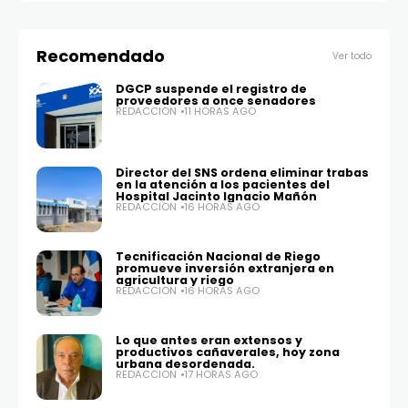
Recomendado
Ver todo
DGCP suspende el registro de
proveedores a once senadores
REDACCIÓN
11 HORAS AGO
Director del SNS ordena eliminar trabas
en la atención a los pacientes del
Hospital Jacinto Ignacio Mañón
REDACCIÓN
16 HORAS AGO
Tecnificación Nacional de Riego
promueve inversión extranjera en
agricultura y riego
REDACCIÓN
16 HORAS AGO
Lo que antes eran extensos y
productivos cañaverales, hoy zona
urbana desordenada.
REDACCIÓN
17 HORAS AGO