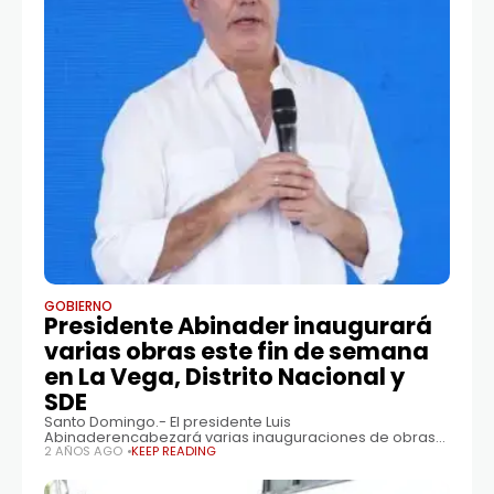
GOBIERNO
Presidente Abinader inaugurará
varias obras este fin de semana
en La Vega, Distrito Nacional y
SDE
Santo Domingo.- El presidente Luis
Abinaderencabezará varias inauguraciones de obras
este fin de semana en las provincias de La Vega, Distrito
2 AÑOS AGO
KEEP READING
Nacional y Santo Domingo Este. Las obras a inaugurar
por el gobernante incluyen