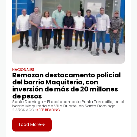
NACIONALES
Remozan destacamento policial
del barrio Maquiteria, con
inversión de más de 20 millones
de pesos
Santo Domingo.- El destacamento Punta Torrecilla, en el
barrio Maquiteria de Villa Duarte, en Santo Domingo
Este, fue entregado remozado por las autoridades,
2 AÑOS AGO
KEEP READING
para garantizar la seguridad de las 99,611 personas que
residen en la zona. La remodelación forma parte
Load More