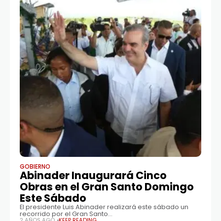
GOBIERNO
Abinader Inaugurará Cinco
Obras en el Gran Santo Domingo
Este Sábado
El presidente Luis Abinader realizará este sábado un
recorrido por el Gran Santo
Domingo donde encabezará la inauguración de cinco
2 AÑOS AGO
KEEP READING