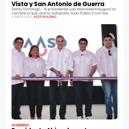
Vista y San Antonio de Guerra
Santo Domingo.- El presidente Luis Abinaderinauguró la
carretera que une la autopista Juan Pablo II con las
comunidades de Mata Los Indios, Bella Vista y San
2 AÑOS AGO
KEEP READING
Antonio de Guerra, que tuvo una inversión de unos 690
GOBIERNO