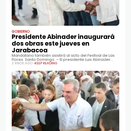
GOBIERNO
Presidente Abinader inaugurará
dos obras este jueves en
Jarabacoa
Mandatario también asistirá al acto del Festival de Las
Flores. Santo Domingo. – El presidente Luis Abinader
encabezará este jueves dos inauguraciones en
2 AÑOS AGO
KEEP READING
Jarabacoa, provincia de La Vega y asistirá