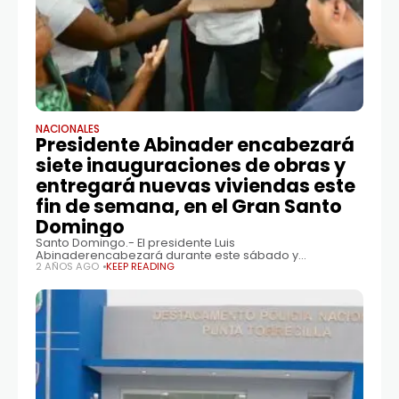
NACIONALES
Presidente Abinader encabezará
siete inauguraciones de obras y
entregará nuevas viviendas este
fin de semana, en el Gran Santo
Domingo
Santo Domingo.- El presidente Luis
Abinaderencabezará durante este sábado y
domingo siete inauguraciones de obras en el Gran
2 AÑOS AGO
KEEP READING
Santo Domingo, que impactarán positivamente áreas
como la educación, el deporte, la generación
energética, la recreación, así