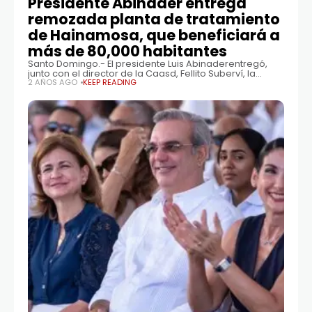
Presidente Abinader entrega
remozada planta de tratamiento
de Hainamosa, que beneficiará a
más de 80,000 habitantes
Santo Domingo.- El presidente Luis Abinaderentregó,
junto con el director de la Caasd, Fellito Suberví, la
remozada planta de tratamiento de aguas residuales
2 AÑOS AGO
KEEP READING
domésticasde Hainamosa. Esta obra beneficiará a más
de 80,000habitantes de Hainamosa, Invivienda y Los