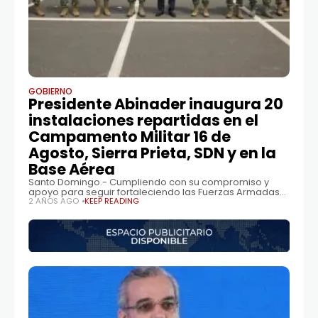
GOBIERNO
Presidente Abinader inaugura 20
instalaciones repartidas en el
Campamento Militar 16 de
Agosto, Sierra Prieta, SDN y en la
Base Aérea
Santo Domingo.- Cumpliendo con su compromiso y
apoyo para seguir fortaleciendo las Fuerzas Armadas
de la República Dominicana, el presidente Luis
2 AÑOS AGO
KEEP READING
Abinader inauguró este jueves 20
instalaciones repartidas en el Campamento Militar 16 de
Agosto, en Pedro Brand; Sierra