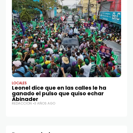
LOCALES
DE
Leonel dice que en las calles le ha
“J
ganado el pulso que quiso echar
se
Abinader
Cr
REDACCIÓN
3 AÑOS AGO
RE