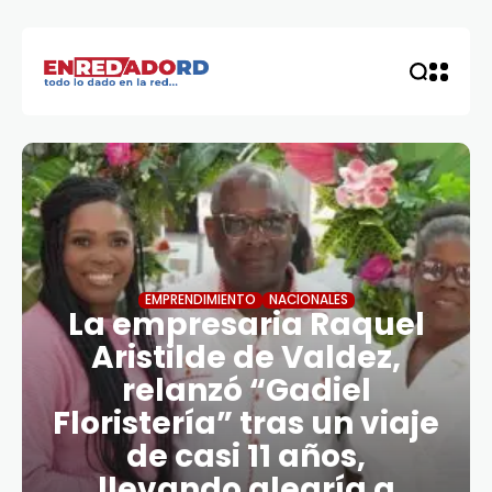
EMPRENDIMIENTO
NACIONALES
La empresaria Raquel
Aristilde de Valdez,
relanzó “Gadiel
Floristería” tras un viaje
de casi 11 años,
llevando alegría a