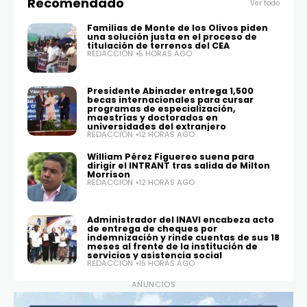
Recomendado
Ver todo
Familias de Monte de los Olivos piden
una solución justa en el proceso de
titulación de terrenos del CEA
REDACCIÓN
5 HORAS AGO
Presidente Abinader entrega 1,500
becas internacionales para cursar
programas de especialización,
maestrías y doctorados en
universidades del extranjero
REDACCIÓN
12 HORAS AGO
William Pérez Figuereo suena para
dirigir el INTRANT tras salida de Milton
Morrison
REDACCIÓN
12 HORAS AGO
Administrador del INAVI encabeza acto
de entrega de cheques por
indemnización y rinde cuentas de sus 18
meses al frente de la institución de
servicios y asistencia social
REDACCIÓN
15 HORAS AGO
ANUNCIOS