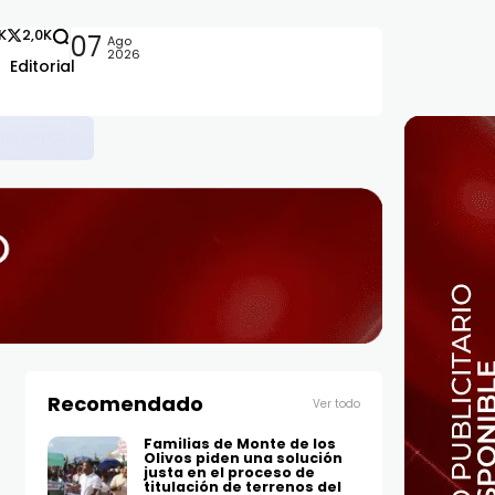
2K
2,0K
07
Ago
2026
Editorial
, maestrías y doctorados en universidades del extranjero
Recomendado
Ver todo
Familias de Monte de los
Olivos piden una solución
justa en el proceso de
titulación de terrenos del