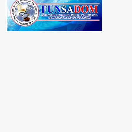
LOCALES
LOCALES
Escuela Mercedes
Frente Agropecuario de
Sepúlveda es inaugurada
PRM apoya Plan de
por el presidente Abinader
reforestación del
y el ministro Ángel
presidente Luis Abinad
Hernández
REDACCIÓN
3 AÑOS AGO
REDACCIÓN
3 AÑOS AGO