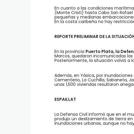
En cuanto a las condiciones marítimas
(Monte Cristi) hasta Cabo San Rafael 
pequeñas y medianas embarcaciones 
En la costa caribeña no hay restricció
REPORTE PRELIMINAR DE LA SITUACIÓ
En la provincia
Puerto Plata, la Defen
Marcos, quedaron incomunicadas las c
Posteriormente, la situación volvió a 
Además, en Yásica, por inundaciones 
Cementerio, La Cuchilla, Sabaneta, Jam
unas 1,500 viviendas resultaron anega
ESPAILLAT
La Defensa Civil informó que en el mun
produjo un deslizamiento de tierra en
inundaciones urbanas, aunque no hay