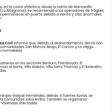
, en la costa atlántica, desde la bahía de Manzanillo
(La Altagracia), se recomienda a los operadores de frágiles,
permanecer en puerto debido a viento y olas anormales.
n.
N
sa Civil
informó que, debido al desbordamiento del río San
omunidades San Marcos Abajo, El Corozo y La Vejiga.
la normalidad.
urbanas en los sectores Berdum, Framboyán, El
ao al Norte, Villa Islabón, Villa Sami Thomas y El Resbalón,
das.
icipio Gaspar Hernández, debido a fuertes lluvias, se
 la comunidad Joba Arriba. También se registraron
 viviendas afectadas.