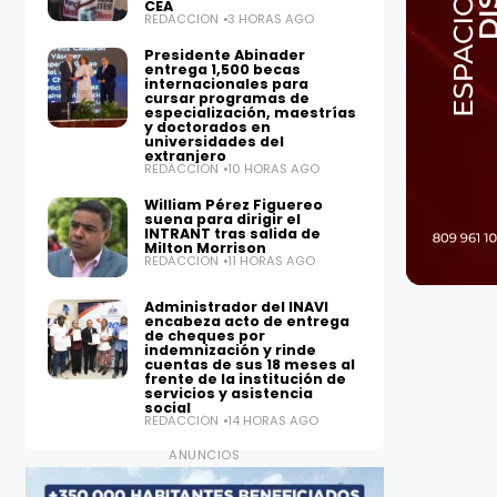
CEA
REDACCIÓN
3 HORAS AGO
Presidente Abinader
entrega 1,500 becas
internacionales para
cursar programas de
especialización, maestrías
y doctorados en
universidades del
extranjero
REDACCIÓN
10 HORAS AGO
William Pérez Figuereo
suena para dirigir el
INTRANT tras salida de
Milton Morrison
REDACCIÓN
11 HORAS AGO
Administrador del INAVI
encabeza acto de entrega
de cheques por
indemnización y rinde
cuentas de sus 18 meses al
frente de la institución de
servicios y asistencia
social
REDACCIÓN
14 HORAS AGO
ANUNCIOS