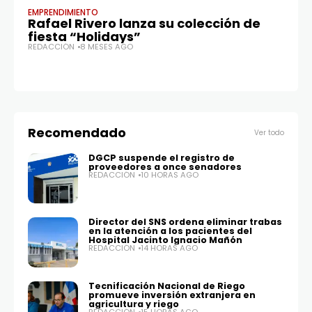
EMPRENDIMIENTO
AR
Rafael Rivero lanza su colección de
A
fiesta “Holidays”
A
REDACCIÓN
8 MESES AGO
RE
Recomendado
Ver todo
DGCP suspende el registro de
proveedores a once senadores
REDACCIÓN
10 HORAS AGO
Director del SNS ordena eliminar trabas
en la atención a los pacientes del
Hospital Jacinto Ignacio Mañón
REDACCIÓN
14 HORAS AGO
Tecnificación Nacional de Riego
promueve inversión extranjera en
agricultura y riego