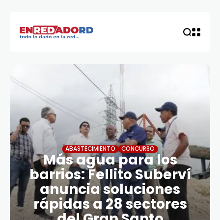
ABASTECIMIENTO
CONCURSO
Más agua para los
barrios: Fellito Suberví
anuncia soluciones
rápidas a 28 sectores
del Gran Santo