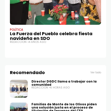
POLÍTICA
LO
La Fuerza del Pueblo celebra fiesta
! 
navideña en SDO
so
REDACCIÓN
4 AÑOS AGO
so
P
RE
Recomendado
Ver todo
Director DGDC llama a trabajar con la
comunidad
REDACCIÓN
6 HORAS AGO
Familias de Monte de los Olivos piden
una solución justa en el proceso de
titulación de terrenos del CEA