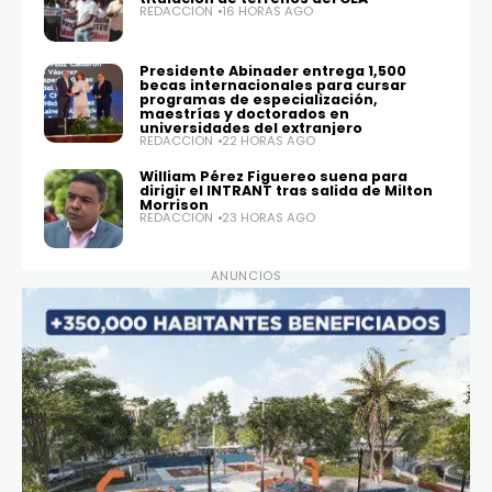
REDACCIÓN
16 HORAS AGO
Presidente Abinader entrega 1,500
becas internacionales para cursar
programas de especialización,
maestrías y doctorados en
universidades del extranjero
REDACCIÓN
22 HORAS AGO
William Pérez Figuereo suena para
dirigir el INTRANT tras salida de Milton
Morrison
REDACCIÓN
23 HORAS AGO
ANUNCIOS