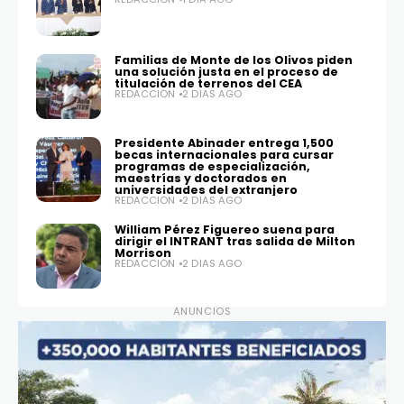
Familias de Monte de los Olivos piden
una solución justa en el proceso de
titulación de terrenos del CEA
REDACCIÓN
2 DÍAS AGO
Presidente Abinader entrega 1,500
becas internacionales para cursar
programas de especialización,
maestrías y doctorados en
universidades del extranjero
REDACCIÓN
2 DÍAS AGO
William Pérez Figuereo suena para
dirigir el INTRANT tras salida de Milton
Morrison
REDACCIÓN
2 DÍAS AGO
ANUNCIOS