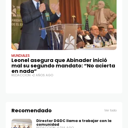
MUNDIALES
POL
Leonel asegura que Abinader inició
PR
mal su segundo mandato: “No acierta
cl
en nada”
n
REDACCIÓN
2 AÑOS AGO
RE
Recomendado
Ver todo
Director DGDC llama a trabajar con la
comunidad
REDACCIÓN
1 DÍA AGO