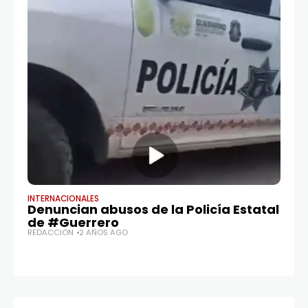
INTERNACIONALES
POL
Denuncian abusos de la Policía Estatal
J
de #Guerrero
t
REDACCIÓN
2 AÑOS AGO
Co
RE