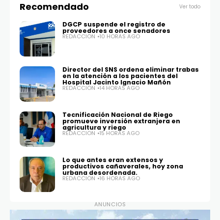
Recomendado
Ver todo
DGCP suspende el registro de
proveedores a once senadores
REDACCIÓN
10 HORAS AGO
Director del SNS ordena eliminar trabas
en la atención a los pacientes del
Hospital Jacinto Ignacio Mañón
REDACCIÓN
14 HORAS AGO
Tecnificación Nacional de Riego
promueve inversión extranjera en
agricultura y riego
REDACCIÓN
15 HORAS AGO
Lo que antes eran extensos y
productivos cañaverales, hoy zona
urbana desordenada.
REDACCIÓN
16 HORAS AGO
ANUNCIOS