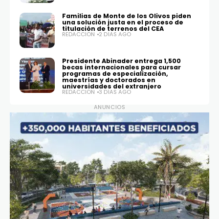
Familias de Monte de los Olivos piden
una solución justa en el proceso de
titulación de terrenos del CEA
REDACCIÓN
2 DÍAS AGO
Presidente Abinader entrega 1,500
becas internacionales para cursar
programas de especialización,
maestrías y doctorados en
universidades del extranjero
REDACCIÓN
3 DÍAS AGO
ANUNCIOS