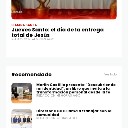
SEMANA SANTA
SE
Jueves Santo: el día de la entrega
CO
total de Jesús
a
REDACCIÓN
4 MESES AGO
S
RE
Recomendado
Ver todo
Merlin Castillo presenta “Descubriendo
mi identidad”, un libro que invita a la
transformación personal desde la fe
REDACCIÓN
11 HORAS AGO
Director DGDC llama a trabajar con la
comunidad
REDACCIÓN
2 DÍAS AGO