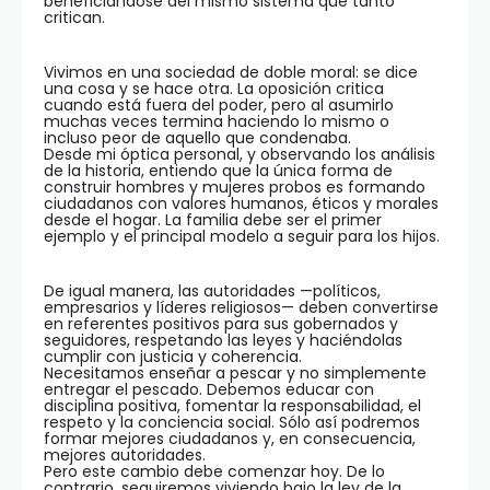
beneficiándose del mismo sistema que tanto
critican.
Vivimos en una sociedad de doble moral: se dice
una cosa y se hace otra. La oposición critica
cuando está fuera del poder, pero al asumirlo
muchas veces termina haciendo lo mismo o
incluso peor de aquello que condenaba.
Desde mi óptica personal, y observando los análisis
de la historia, entiendo que la única forma de
construir hombres y mujeres probos es formando
ciudadanos con valores humanos, éticos y morales
desde el hogar. La familia debe ser el primer
ejemplo y el principal modelo a seguir para los hijos.
De igual manera, las autoridades —políticos,
empresarios y líderes religiosos— deben convertirse
en referentes positivos para sus gobernados y
seguidores, respetando las leyes y haciéndolas
cumplir con justicia y coherencia.
Necesitamos enseñar a pescar y no simplemente
entregar el pescado. Debemos educar con
disciplina positiva, fomentar la responsabilidad, el
respeto y la conciencia social. Sólo así podremos
formar mejores ciudadanos y, en consecuencia,
mejores autoridades.
Pero este cambio debe comenzar hoy. De lo
contrario, seguiremos viviendo bajo la ley de la