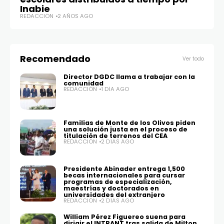
Inabie
REDACCIÓN
2 AÑOS AGO
Recomendado
Ver todo
Director DGDC llama a trabajar con la
comunidad
REDACCIÓN
1 DÍA AGO
Familias de Monte de los Olivos piden
una solución justa en el proceso de
titulación de terrenos del CEA
REDACCIÓN
2 DÍAS AGO
Presidente Abinader entrega 1,500
becas internacionales para cursar
programas de especialización,
maestrías y doctorados en
universidades del extranjero
REDACCIÓN
2 DÍAS AGO
William Pérez Figuereo suena para
dirigir el INTRANT tras salida de Milton