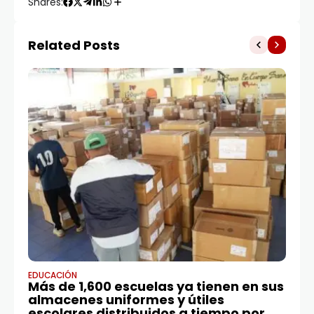
Shares:
Related Posts
EDUCACIÓN
ED
Más de 1,600 escuelas ya tienen en sus
Do
almacenes uniformes y útiles
no
escolares distribuidos a tiempo por
RE