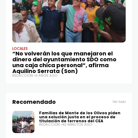
LOCALES
MU
“No volverán los que manejaron el
D
dinero del ayuntamiento SDO como
pr
una caja chica personal”, afirma
p
Aquilino Serrata (Son)
RE
REDACCIÓN
3 AÑOS AGO
Recomendado
Ver todo
Familias de Monte de los Olivos piden
una solución justa en el proceso de
titulación de terrenos del CEA
REDACCIÓN
42 MINUTOS AGO