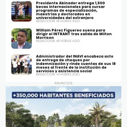
Presidente Abinader entrega 1,500
becas internacionales para cursar
programas de especialización,
maestrías y doctorados en
universidades del extranjero
REDACCIÓN
8 HORAS AGO
William Pérez Figuereo suena para
dirigir el INTRANT tras salida de Milton
Morrison
REDACCIÓN
8 HORAS AGO
Administrador del INAVI encabeza acto
de entrega de cheques por
indemnización y rinde cuentas de sus 18
meses al frente de la institución de
servicios y asistencia social
REDACCIÓN
11 HORAS AGO
ANUNCIOS