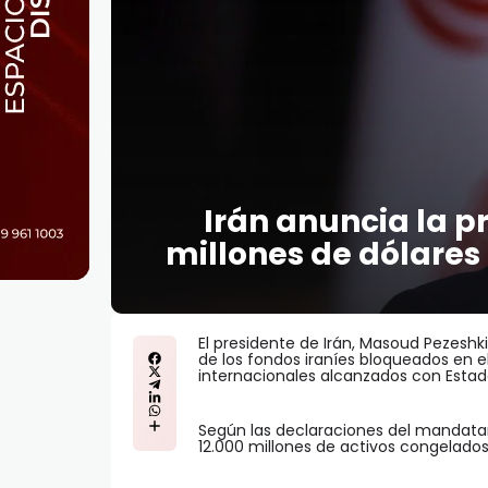
Irán anuncia la p
millones de dólares
El presidente de Irán, Masoud Pezeshki
de los fondos iraníes bloqueados en e
internacionales alcanzados con Estad
Según las declaraciones del mandatari
12.000 millones de activos congelado