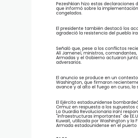
Pezeshkian hizo estas declaraciones d
que informó sobre la implementación d
congelados.
El presidente también destacó los ac
agradeció la resistencia del pueblo ir
Señaló que, pese a los conflictos reci
Alí Jameneí, ministros, comandantes, 
Armadas y el Gobierno actuaron juntos 
adversarios.
El anuncio se produce en un contexto
Washington, que firmaron recientem
avance y al alto el fuego en curso, la
El Ejército estadounidense bombardeó
Ormuz en respuesta a los supuestos
La Guardia Revolucionaria iraní respon
"infraestructuras importantes" de EE.UU
Kuwait, utilizada por Washington y la F
Armada estadounidense en el puerto d