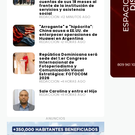
cuentas de sus 18 meses al
frente de la institución de
servicios y asistencia
social
REDACCIÓN
12 MINUTOS AGO
"Arrogante" e "hipócrita":
China acusa a EE.UU. de
entorpecer operaciones de
Huawei en Argentina
REDACCIÓN
2 HORAS AGO
República Dominicana será
sede del 1.er Congreso
Internacional de
Fotoperiodismo y
Comunicación Visual
Estratégica: FOTOCOM
2026
REDACCIÓN
4 HORAS AGO
Sale Carolina y entra el Hijo
REDACCIÓN
4 HORAS AGO
ANUNCIOS