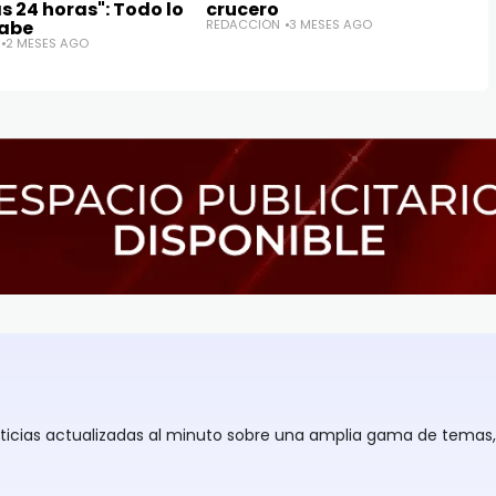
 24 horas": Todo lo
crucero
sabe
REDACCIÓN
3 MESES AGO
2 MESES AGO
oticias actualizadas al minuto sobre una amplia gama de temas