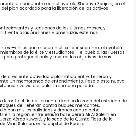
urante un encuentro con el ayatolá Shubayri Zanjani, en el
el plan acordado para la liberación de los activos
ontecimientos y tensiones de los últimos meses, y
aní frente a las presiones y amenazas externas.
entes —en los que murieron el ex líder supremo, el ayatolá
miembros de la élite y estudiantes—, el pueblo, las Fuerzas
para proteger el país y frustrar los objetivos de sus
 de creciente actividad diplomática entre Teherán y
ente un memorando de entendimiento. Pese a este nuevo
 situación volvió a escalar la semana pasada.
 durante el fin de semana a Irán en la zona del estrecho de
 ataques de Teherán contra buques mercantes.
dió con misiles balísticos y drones contra ocho
. en la región, entre ellas la base aérea Ali Al Salem en
uerza Aérea kuwaití, y la sede de la Quinta Flota de la
e Mina Salman, en la capital de Baréin.