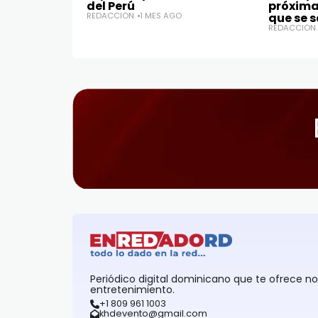
del Perú
próximas
REDACCIÓN
1 MES AGO
que se 
REDACCIÓN
Periódico digital dominicano que te ofrece n
entretenimiento.
+1 809 961 1003
khdevento@gmail.com