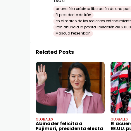
TAGS:
anunció la próxima liberación de una parte
El presidente de Irán
en el marco de los recientes entendimien
Irán anuncia la pronta liberación de 6.00
Masoud Pezeshkian
Related Posts
GLOBALES
GLOBALES
Abinader felicita a
El acuer
Fujimori, presidenta electa
EE.UU. p