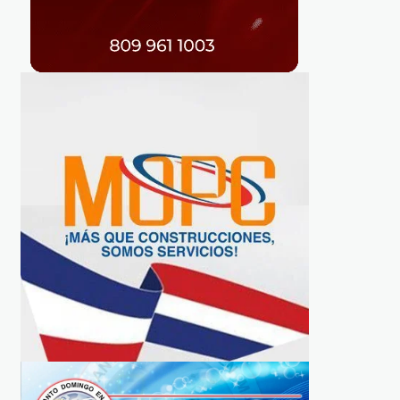
ACUERDO
GLOBALES
Indotel e INDEX lanzan en
Cómo EE.UU. está
Nueva York campaña de
perdiendo la primera