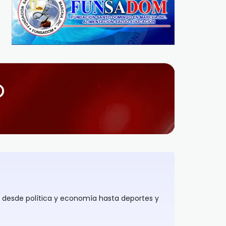
alfabetización digital y
'guerra de memes' con
educación financiera para
Irán
el envío seguro de remesas
REDACCIÓN
2 MESES AGO
REDACCIÓN
7 MESES AGO
, desde política y economía hasta deportes y