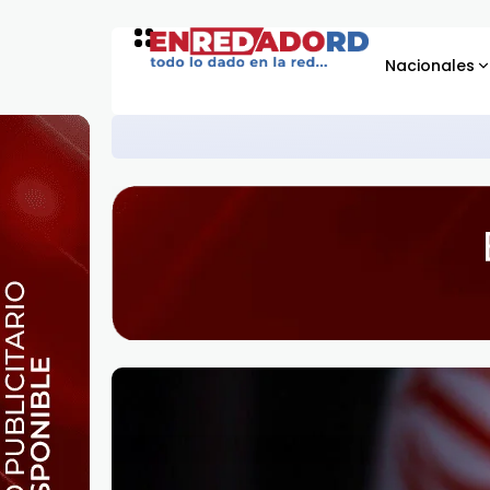
Nacionales
"Arrogante" e "hipócrita": China ac
GLOBALES