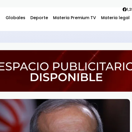
1,
Globales
Deporte
Materia Premium TV
Materia legal
usa a EE.UU. de entorpecer operaciones de Huawei en Argentina