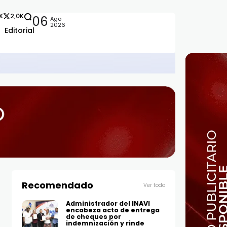
2K
2,0K
06
Ago
2026
Editorial
Recomendado
Ver todo
Administrador del INAVI
encabeza acto de entrega
de cheques por
indemnización y rinde