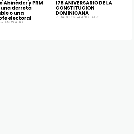
 Abinader y PRM
178 ANIVERSARIO DE LA
n una derrota
CONSTITUCION
able o una
DOMINICANA
fe electoral
REDACCIÓN
4 AÑOS AGO
2 AÑOS AGO