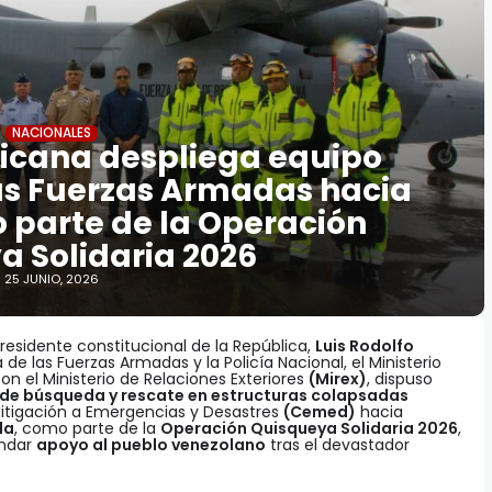
NACIONALES
icana despliega equipo
las Fuerzas Armadas hacia
parte de la Operación
a Solidaria 2026
25 JUNIO, 2026
residente constitucional de la República,
Luis Rodolfo
de las Fuerzas Armadas y la Policía Nacional, el Ministerio
on el Ministerio de Relaciones Exteriores
(Mirex)
, dispuso
 de búsqueda y rescate en estructuras colapsadas
itigación a Emergencias y Desastres
(Cemed)
hacia
la
, como parte de la
Operación Quisqueya Solidaria 2026
,
indar
apoyo al pueblo venezolano
tras el devastador