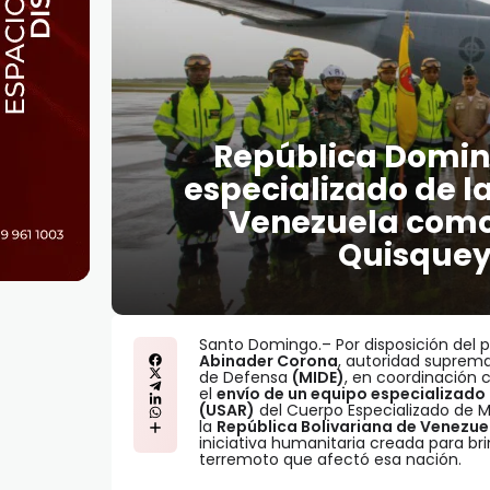
República Domin
especializado de 
Venezuela como 
Quisquey
Santo Domingo.– Por disposición del p
Abinader Corona
, autoridad suprema 
de Defensa
(MIDE)
, en coordinación c
el
envío de un equipo especializado
(USAR)
del Cuerpo Especializado de M
la
República Bolivariana de Venezue
iniciativa humanitaria creada para br
terremoto que afectó esa nación.