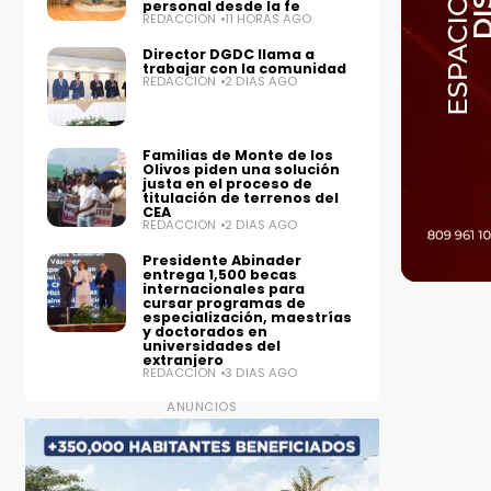
personal desde la fe
REDACCIÓN
11 HORAS AGO
Director DGDC llama a
trabajar con la comunidad
REDACCIÓN
2 DÍAS AGO
Familias de Monte de los
Olivos piden una solución
justa en el proceso de
titulación de terrenos del
CEA
REDACCIÓN
2 DÍAS AGO
Presidente Abinader
entrega 1,500 becas
internacionales para
cursar programas de
especialización, maestrías
y doctorados en
universidades del
extranjero
REDACCIÓN
3 DÍAS AGO
ANUNCIOS