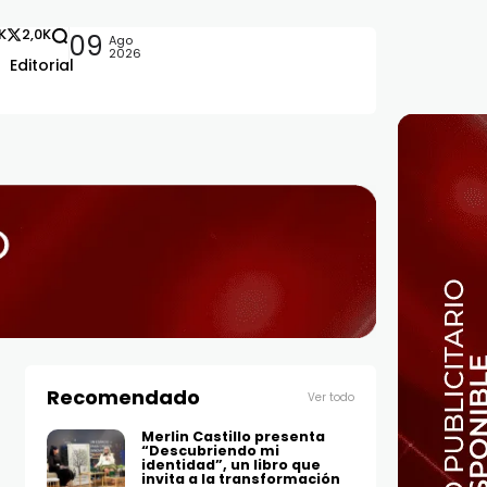
2K
2,0K
09
Ago
2026
Editorial
Recomendado
Ver todo
Merlin Castillo presenta
“Descubriendo mi
identidad”, un libro que
invita a la transformación