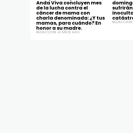
Anda Viva concluyen mes
domingo
de la lucha contra el
sufrirá
cáncer de mama con
inocult
charla denominada: ¿Y tus
catástro
mamas, para cuándo? En
REDACCIÓN
honor a su madre.
REDACCIÓN
2 AÑOS AGO