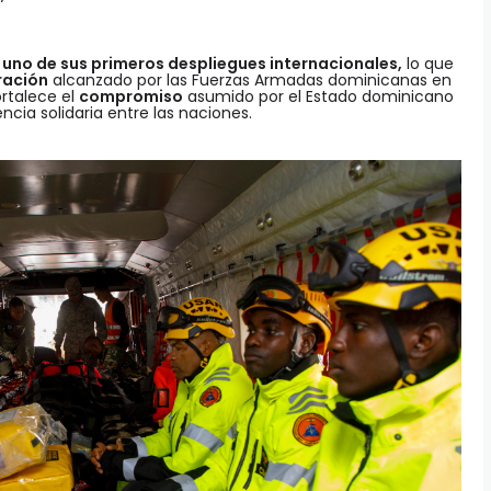
a
uno de sus primeros despliegues internacionales,
lo que
ración
alcanzado por las Fuerzas Armadas dominicanas en
ortalece el
compromiso
asumido por el Estado dominicano
ncia solidaria entre las naciones.