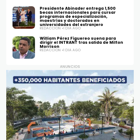
Presidente Abinader entrega 1,500
becas internacionales para cursar
programas de especialización,
maestrías y doctorados en
universidades del extranjero
REDACCIÓN
1 DÍA AGO
William Pérez Figuereo suena para
dirigir el INTRANT tras salida de Milton
Morrison
REDACCIÓN
1 DÍA AGO
ANUNCIOS