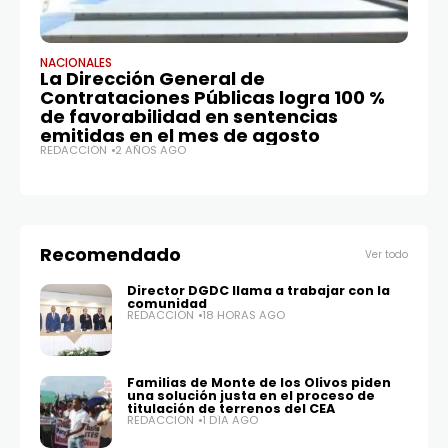
NACIONALES
NA
La Dirección General de
El
Contrataciones Públicas logra 100 %
M
de favorabilidad en sentencias
Pé
emitidas en el mes de agosto
Ma
REDACCIÓN
2 AÑOS AGO
J
RE
Recomendado
Ver todo
Director DGDC llama a trabajar con la
comunidad
REDACCIÓN
18 HORAS AGO
Familias de Monte de los Olivos piden
una solución justa en el proceso de
titulación de terrenos del CEA
REDACCIÓN
1 DÍA AGO