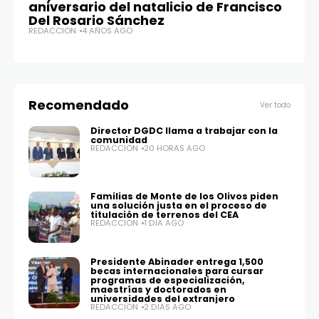
aniversario del natalicio de Francisco
el
Del Rosario Sánchez
a
REDACCIÓN
4 AÑOS AGO
un
RE
Recomendado
Ver todo
Director DGDC llama a trabajar con la
comunidad
REDACCIÓN
20 HORAS AGO
Familias de Monte de los Olivos piden
una solución justa en el proceso de
titulación de terrenos del CEA
REDACCIÓN
1 DÍA AGO
Presidente Abinader entrega 1,500
becas internacionales para cursar
programas de especialización,
maestrías y doctorados en
universidades del extranjero
REDACCIÓN
2 DÍAS AGO