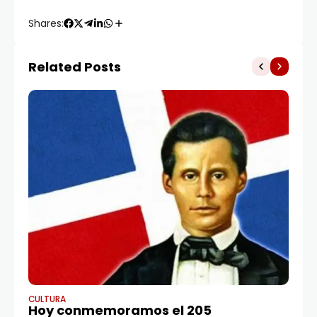
Shares:
Related Posts
CULTURA
CA
Hoy conmemoramos el 205
Pr