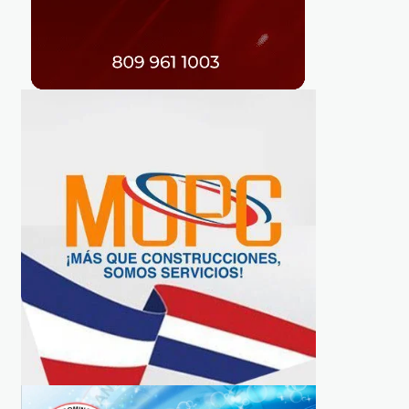
EDUCACIÓN
CAPACITATION
Rector de INTEC manifiesta
Estudiantes podrán asi
preocupación sobre el
a la escuela sin unifor
destino de las Pruebas
hasta que reciban kit
Nacionales
escolar
REDACCIÓN
2 AÑOS AGO
REDACCIÓN
11 MESES AGO