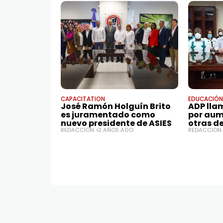
CAPACITATION
EDUCACIÓN
José Ramón Holguín Brito
ADP lla
es juramentado como
por aum
nuevo presidente de ASIES
otras 
REDACCIÓN
2 AÑOS AGO
REDACCIÓN