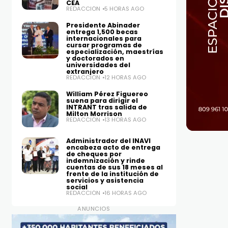
CEA
REDACCIÓN
5 HORAS AGO
Presidente Abinader
entrega 1,500 becas
internacionales para
cursar programas de
especialización, maestrías
y doctorados en
universidades del
extranjero
REDACCIÓN
12 HORAS AGO
William Pérez Figuereo
suena para dirigir el
INTRANT tras salida de
Milton Morrison
REDACCIÓN
13 HORAS AGO
Administrador del INAVI
encabeza acto de entrega
de cheques por
indemnización y rinde
cuentas de sus 18 meses al
frente de la institución de
servicios y asistencia
social
REDACCIÓN
16 HORAS AGO
ANUNCIOS