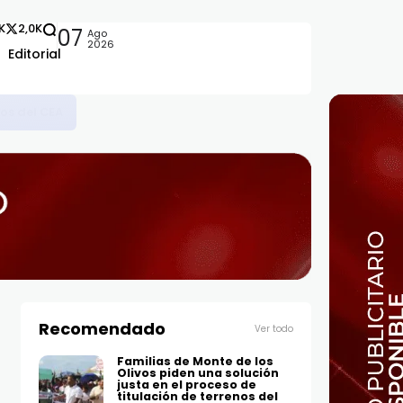
2K
2,0K
07
Ago
2026
Editorial
, maestrías y doctorados en universidades del extranjero
Recomendado
Ver todo
Familias de Monte de los
Olivos piden una solución
justa en el proceso de
titulación de terrenos del