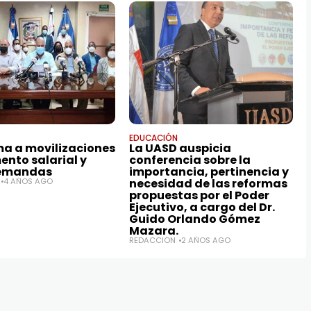
EDUCACIÓN
ma a movilizaciones
La UASD auspicia
ento salarial y
conferencia sobre la
demandas
importancia, pertinencia y
4 AÑOS AGO
necesidad de las reformas
propuestas por el Poder
Ejecutivo, a cargo del Dr.
Guido Orlando Gómez
Mazara.
REDACCIÓN
2 AÑOS AGO