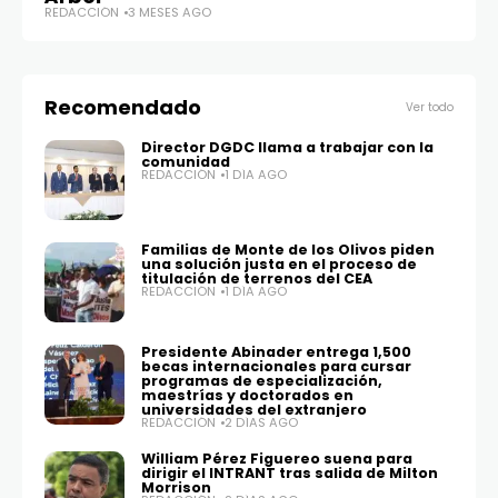
REDACCIÓN
3 MESES AGO
RE
Recomendado
Ver todo
Director DGDC llama a trabajar con la
comunidad
REDACCIÓN
1 DÍA AGO
Familias de Monte de los Olivos piden
una solución justa en el proceso de
titulación de terrenos del CEA
REDACCIÓN
1 DÍA AGO
Presidente Abinader entrega 1,500
becas internacionales para cursar
programas de especialización,
maestrías y doctorados en
universidades del extranjero
REDACCIÓN
2 DÍAS AGO
William Pérez Figuereo suena para
dirigir el INTRANT tras salida de Milton
Morrison