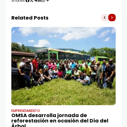
Shares:
Related Posts
EMPRENDIMIENTO
AR
OMSA desarrolla jornada de
Di
reforestación en ocasión del Día del
ar
Árbol
y