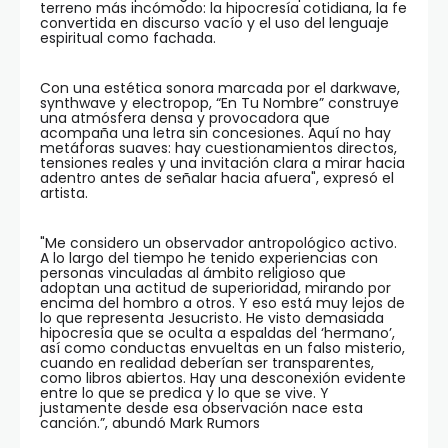
terreno más incómodo: la hipocresía cotidiana, la fe
convertida en discurso vacío y el uso del lenguaje
espiritual como fachada.
Con una estética sonora marcada por el darkwave,
synthwave y electropop, “En Tu Nombre” construye
una atmósfera densa y provocadora que
acompaña una letra sin concesiones. Aquí no hay
metáforas suaves: hay cuestionamientos directos,
tensiones reales y una invitación clara a mirar hacia
adentro antes de señalar hacia afuera", expresó el
artista.
"Me considero un observador antropológico activo.
A lo largo del tiempo he tenido experiencias con
personas vinculadas al ámbito religioso que
adoptan una actitud de superioridad, mirando por
encima del hombro a otros. Y eso está muy lejos de
lo que representa Jesucristo. He visto demasiada
hipocresía que se oculta a espaldas del ‘hermano’,
así como conductas envueltas en un falso misterio,
cuando en realidad deberían ser transparentes,
como libros abiertos. Hay una desconexión evidente
entre lo que se predica y lo que se vive. Y
justamente desde esa observación nace esta
canción.”, abundó Mark Rumors