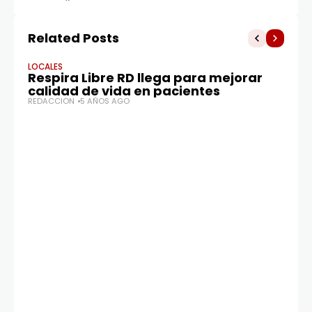
Related Posts
LOCALES
Respira Libre RD llega para mejorar
calidad de vida en pacientes
REDACCIÓN
5 AÑOS AGO
LO
Di
a
RE